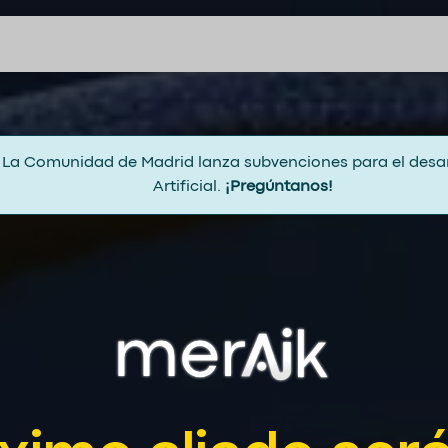
ia Artificial
Eventos
Blog
INDY
!
La Comunidad de Madrid lanza subvenciones para el desarr
Artificial.
¡Pregúntanos!