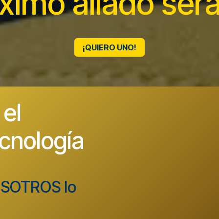
óximo
aliado ser
¡QUIERO UNO!
el
cnología
OSOTROS lo