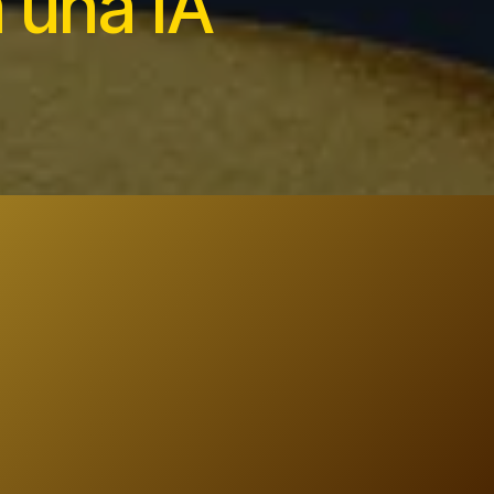
á
una IA