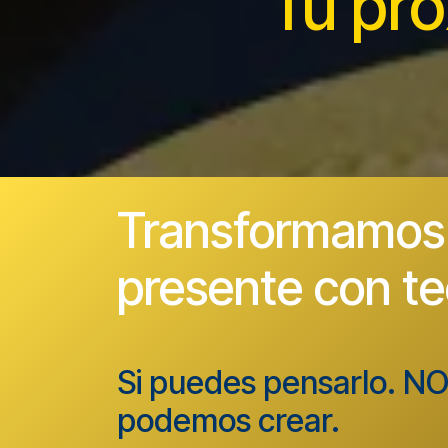
Tu
pr
Transformamos 
presente con te
Si puedes pensarlo. N
podemos crear.