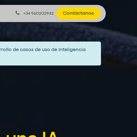
Contáctanos
+34 960202942
ollo de casos de uso de Inteligencia