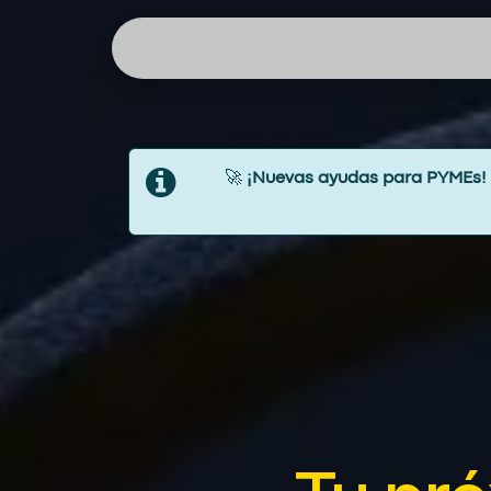
Ir al contenido
Inicio
Sobre Meraik
Inteligenc
🚀
¡Nuevas ayudas para PYMEs