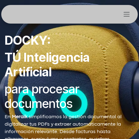
Ir al contenido
DOCKY:
TÚ
Inteligencia
Artificial
para procesar
documentos
En
Meraik
simplificamos la gestión documental al
digitalizar tus PDFs y extraer automáticamente la
información relevante. Desde facturas hasta