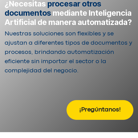
¿Necesitas
procesar otros
documentos
mediante Inteligencia
Artificial de manera automatizada?
Nuestras soluciones son flexibles y se
ajustan a diferentes tipos de documentos y
procesos, brindando automatización
eficiente sin importar el sector o la
complejidad del negocio.
¡Pregúntanos!