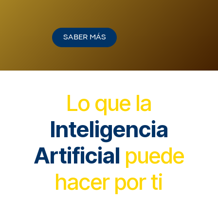
​
​​SABER M​​​​ÁS
Lo que la
Inteligencia
Artificial
puede
hacer por ti