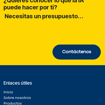
¿Quieres conocer lo que la IA
puede hacer por ti?
Necesitas un presupuesto...
Contáctenos
Enlaces útiles
Inicio
Sobre nosotros
Productos